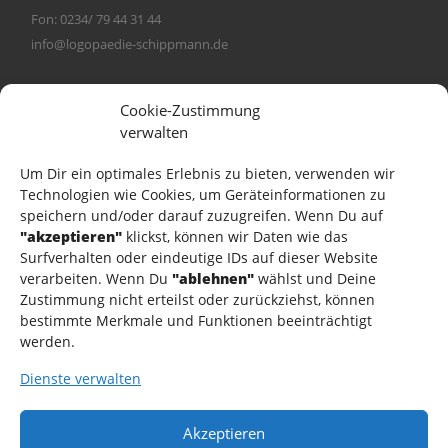
Fon: 0234/ 79 44 31 44
info@logopaedie-schippmann.de
Cookie-Zustimmung
verwalten
Unsere Leistungen
Über uns
Um Dir ein optimales Erlebnis zu bieten, verwenden wir
Technologien wie Cookies, um Geräteinformationen zu
Türkçe
speichern und/oder darauf zuzugreifen. Wenn Du auf
Kontakt
"akzeptieren"
klickst, können wir Daten wie das
Surfverhalten oder eindeutige IDs auf dieser Website
verarbeiten. Wenn Du
"ablehnen"
wählst und Deine
Zustimmung nicht erteilst oder zurückziehst, können
Impressum
bestimmte Merkmale und Funktionen beeinträchtigt
Datenschutzerklärung
werden.
Haftungsausschluss (Disclaimer)
Dienste verwalten
Cookie-Richtlinie (EU)
Akzeptieren